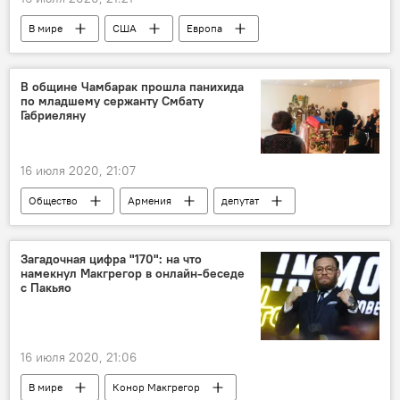
В мире
США
Европа
Северный поток
Голос
Госдепартамент
В общине Чамбарак прошла панихида
по младшему сержанту Смбату
Габриеляну
16 июля 2020, 21:07
Общество
Армения
депутат
Новости Армения
Обострение ситуации на армяно-азербайджанской границе
Загадочная цифра "170": на что
намекнул Макгрегор в онлайн-беседе
парламент
церемония
с Пакьяо
16 июля 2020, 21:06
В мире
Конор Макгрегор