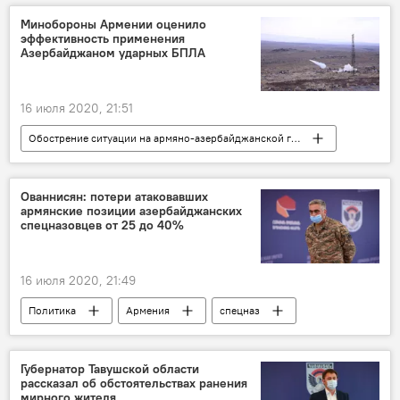
Минобороны
Минобороны Армении оценило
эффективность применения
Азербайджаном ударных БПЛА
16 июля 2020, 21:51
Обострение ситуации на армяно-азербайджанской границе
Политика
Армения
В мире
Азербайджан
беспилотник
Ованнисян: потери атаковавших
армянские позиции азербайджанских
спецназовцев от 25 до 40%
16 июля 2020, 21:49
Политика
Армения
спецназ
Губернатор Тавушской области
рассказал об обстоятельствах ранения
мирного жителя