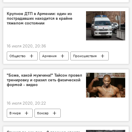
скорость
Колумнисты
оружие
Крупное ДТП в Армении: один из
пострадавших находится в крайне
тяжелом состоянии
16 июля 2020, 20:36
Общество
Армения
Происшествия
автомобиль
дорога
Арарат
Ереван
Мегри
Новости Армения
"Боже, какой мужчина!" Тайсон провел
тренировку и сразил сеть физической
Происшествия и инциденты в Армении
ДТП
формой - видео
16 июля 2020, 20:22
В мире
боксер