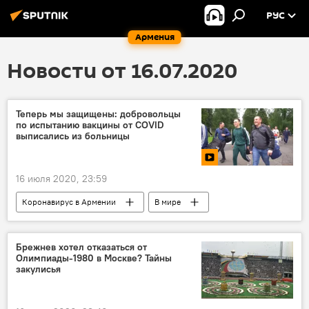
РУС
Армения
Новости от 16.07.2020
Теперь мы защищены: добровольцы
по испытанию вакцины от COVID
выписались из больницы
16 июля 2020, 23:59
Коронавирус в Армении
В мире
Видео
Мультимедиа
коронавирус
вакцина
Брежнев хотел отказаться от
Олимпиады-1980 в Москве? Тайны
закулисья