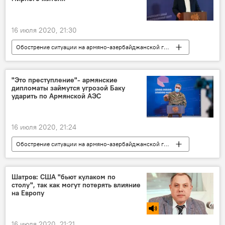
16 июля 2020, 21:30
Обострение ситуации на армяно-азербайджанской границе
Общество
Армения
Политика
В мире
Тавуш
Азербайджан
"Это преступление"- армянские
дипломаты займутся угрозой Баку
губернатор
ударить по Армянской АЭС
16 июля 2020, 21:24
Обострение ситуации на армяно-азербайджанской границе
Политика
Армения
Шатров: США "бьют кулаком по
столу", так как могут потерять влияние
на Европу
16 июля 2020, 21:21