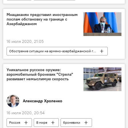
Мнацаканян представил иностранным
послам обстановку на границе с
Азербайджаном
16 июля 2020, 21:05
Обострение ситуации на армяно-азербайджанской границе
Политика
Армения
Зограб Мнацаканян
Азербайджан
Уникальное русское оружие:
аэромобильный броневик "Стрела"
развивает немыслимую скорость
Александр Хроленко
16 июля 2020, 20:54
Россия
В мире
броневики