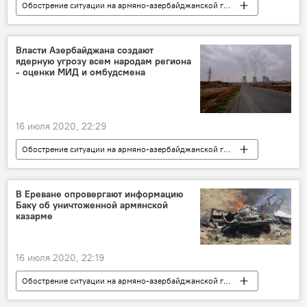
Обострение ситуации на армяно-азербайджанской границе
Общество
Армения
граница
Азербайджан
Генрих Мхитарян
Власти Азербайджана создают
ядерную угрозу всем народам региона
- оценки МИД и омбудсмена
16 июля 2020, 22:29
Обострение ситуации на армяно-азербайджанской границе
Общество
Армения
Политика
В мире
АЭС
Азербайджан
В Ереване опровергают информацию
Баку об уничтоженной армянской
МИД
омбудсмен
казарме
16 июля 2020, 22:19
Обострение ситуации на армяно-азербайджанской границе
Политика
Армения
Баку