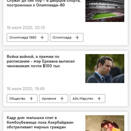
Служат до сих пор - 8 дворцов спорта,
построенных к Олимпиаде-80
16 июля 2020, 20:13
Олимпиада 1980
Олимпиада
Война войной, а премии по
расписанию - мэр Еревана выписал
чиновникам почти $100 тыс
16 июля 2020, 19:49
Общество
Армения
Айк Марутян
премии
Ереван
мэр
Кадр дня: малышка спит в
бомбоубежище пока Азербайджан
обстреливает мирных граждан