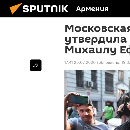
Армения
Московска
утвердила
Михаилу Е
17:41 20.07.2020
(обновлено:
19:3