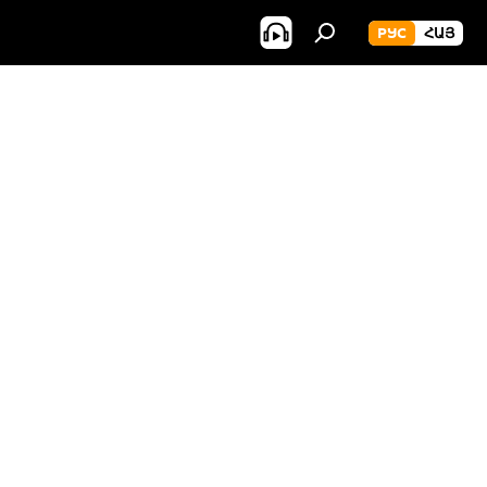
РУС
ՀԱՅ