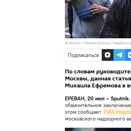
© Sputnik / Максим Блинов
/
Перейти в 
Подписаться
По словам руководит
Москвы, данная стать
Михаила Ефремова в ви
ЕРЕВАН, 20 июл – Sputnik.
обвинительное заключение
этом сообщает
РИА Новос
московского надзорного 