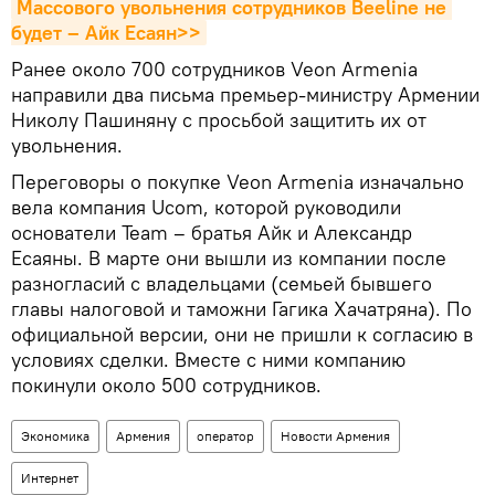
Массового увольнения сотрудников Beeline не 
будет – Айк Есаян>>
Ранее около 700 сотрудников Veon Armenia
направили два письма премьер-министру Армении
Николу Пашиняну с просьбой защитить их от
увольнения.
Переговоры о покупке Veon Armenia изначально
вела компания Ucom, которой руководили
основатели Team – братья Айк и Александр
Есаяны. В марте они вышли из компании после
разногласий с владельцами (семьей бывшего
главы налоговой и таможни Гагика Хачатряна). По
официальной версии, они не пришли к согласию в
условиях сделки. Вместе с ними компанию
покинули около 500 сотрудников.
Экономика
Армения
оператор
Новости Армения
Интернет