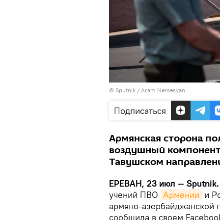
© Sputnik / Aram Nersesyan
Подписаться
Армянская сторона п
воздушный компонент 
Тавушском направлен
ЕРЕВАН, 23 июл — Sputnik.
учений ПВО
Армении
и Р
армяно-азербайджанской г
сообщила в своем Faceboo