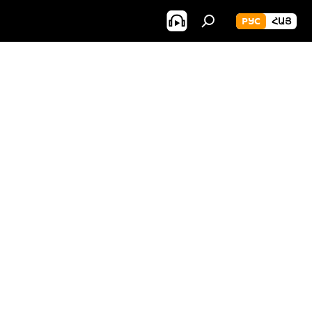
РУС
ՀԱՅ