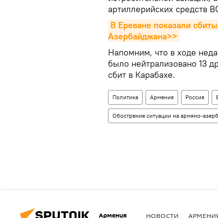
артиллерийских средств В
В Ереване показали сбиты
Азербайджана>>
Напомним, что в ходе нед
было нейтрализовано 13 д
сбит в Карабахе.
Политика
Армения
Россия
Обострение ситуации на армяно-азер
Армения
НОВОСТИ
АРМЕНИ