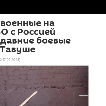
 военные на
О с Россией
едавние боевые
 Тавуше
02 17.07.2023
)