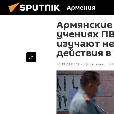
Армения
Армянские
учениях ПВ
изучают н
действия в
12:38 23.07.2020
(обновлено:
16: