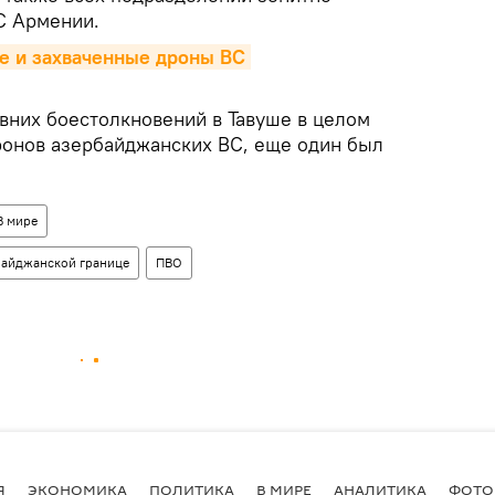
С Армении.
е и захваченные дроны ВС 
авних боестолкновений в Тавуше в целом
ронов азербайджанских ВС, еще один был
В мире
байджанской границе
ПВО
Я
ЭКОНОМИКА
ПОЛИТИКА
В МИРЕ
АНАЛИТИКА
ФОТО