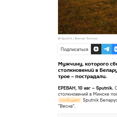
© Sputnik / Виктор Толочко
Подписаться
Мужчину, которого сб
столкновений в Белар
трое – пострадали.
ЕРЕВАН, 10 авг – Sputnik.
О
столкновений в Минске по
сообщает
Sputnik Белару
"Весна".