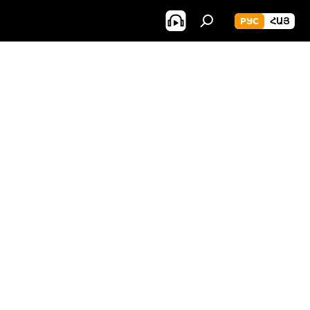
РУС
ՀԱՅ