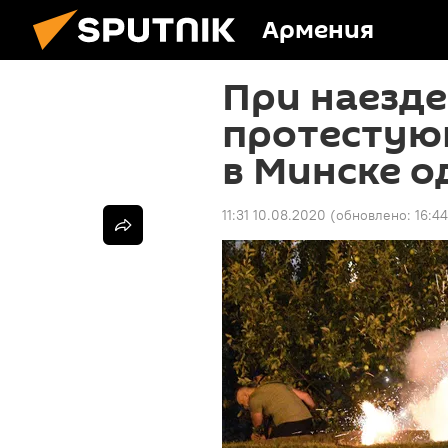
Армения
При наезде
протестую
в Минске о
11:31 10.08.2020
(обновлено:
16:44