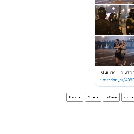
В мире
Минск
гибель
столк