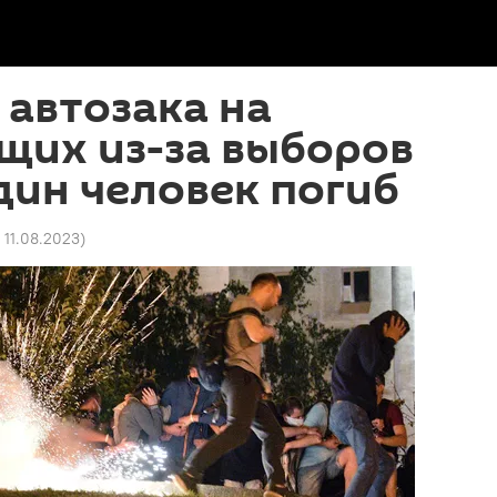
 автозака на
щих из-за выборов
дин человек погиб
 11.08.2023
)