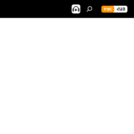
РУС
ՀԱՅ