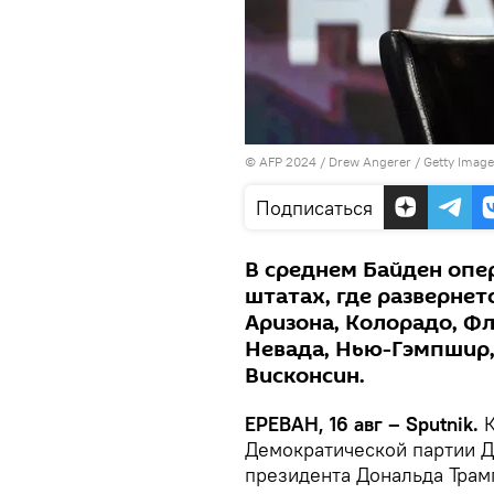
© AFP 2024 / Drew Angerer / Getty Image
Подписаться
В среднем Байден опер
штатах, где развернет
Аризона, Колорадо, Фл
Невада, Нью-Гэмпшир,
Висконсин.
ЕРЕВАН, 16 авг – Sputnik.
К
Демократической партии 
президента Дональда Трам