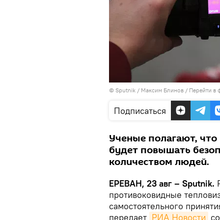
© Sputnik / Максим Блинов
/
Перейти в 
Подписаться
Ученые полагают, что
будет повышать безоп
количеством людей.
ЕРЕВАН, 23 авг – Sputnik.
Р
противоковидные теплови
самостоятельного приняти
передает
РИА Новости
со