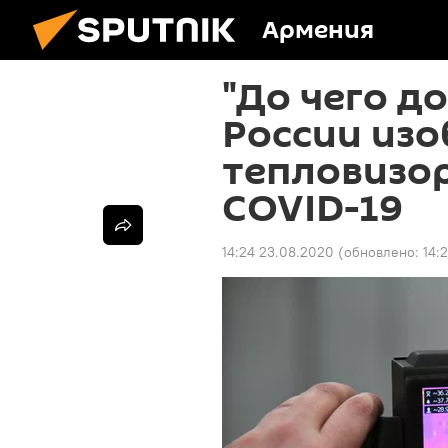
Армения
"До чего д
России изо
тепловизор
COVID-19
14:24 23.08.2020
(обновлено:
14: