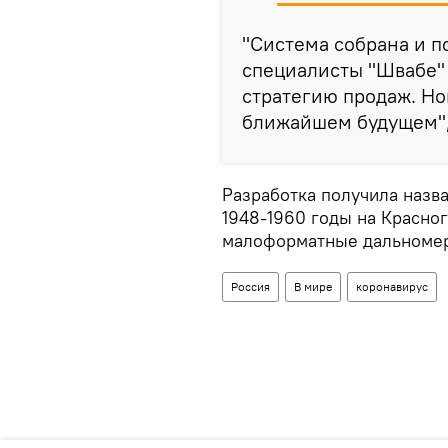
"Система собрана и п
специалисты "Швабе" 
стратегию продаж. Но
ближайшем будущем", 
Разработка получила назв
1948-1960 годы на Красно
малоформатные дальномер
Россия
В мире
коронавирус