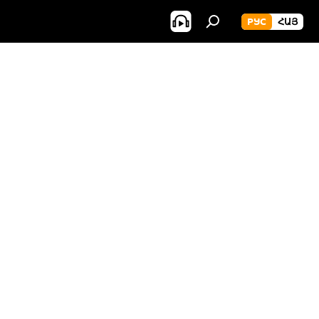
РУС
ՀԱՅ