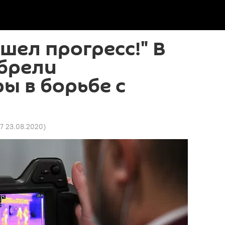
ошел прогресс!" В
брели
ы в борьбе с
27 23.08.2020
)