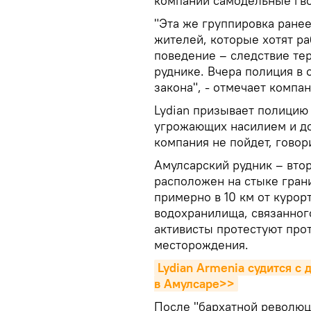
компании самодельные гво
"Эта же группировка ране
жителей, которые хотят ра
поведение – следствие те
руднике. Вчера полиция в
закона", - отмечает компан
Lydian призывает полицию 
угрожающих насилием и до
компания не пойдет, говор
Амулсарский рудник – вто
расположен на стыке гран
примерно в 10 км от курор
водохранилища, связанного
активисты протестуют прот
месторождения.
Lydian Armenia судится с
в Амулсаре>>
После "бархатной революц