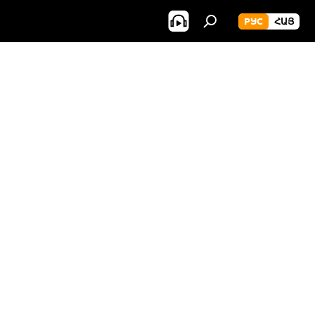
РУС
ՀԱՅ