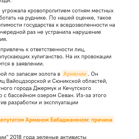
зди.
е угрожала кровопролитием сотням местных
ботать на руднике. По нашей оценке, такое
рпимости государства к вседозволенности на
 очередной раз не устранила нарушение
ия.
привлечь к ответственности лиц,
пускающих хулиганство. На их провокации
ится в заявлении.
рой по запасам золота в
Армении
. Он
иц Вайоцдзорской и Сюникской областей,
тного города Джермук и Кечутского
 с бассейном озером Севан. Из-за этого
ив разработки и эксплуатации
 депутатом Арманом Бабаджаняном: причина 
ии" 2018 года зеленые активисты