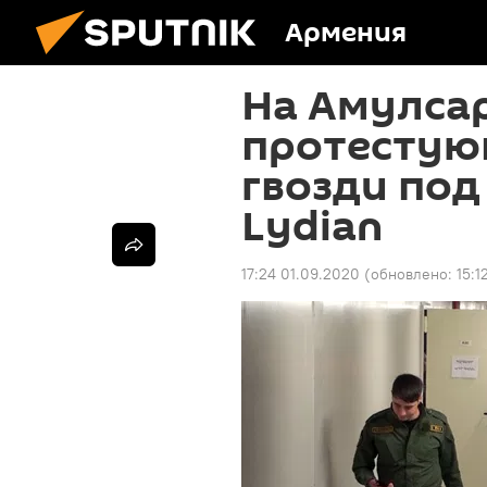
Армения
На Амулсар
протестую
гвозди по
Lydian
17:24 01.09.2020
(обновлено:
15:1