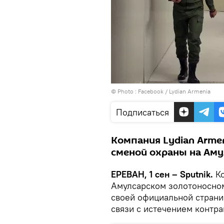
© Photo :
Facebook / Lydian Armenia
Подписаться
Компания Lydian Armen
сменой охраны на Ам
ЕРЕВАН, 1 сен – Sputnik.
Ко
Амулсарском золотоносном
своей официальной странич
связи с истечением контр