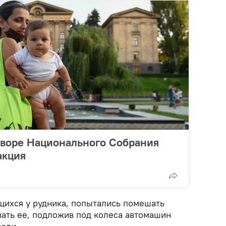
дворе Национального Собрания
акция
ящихся у рудника, попытались помешать
вать ее, подложив под колеса автомашин