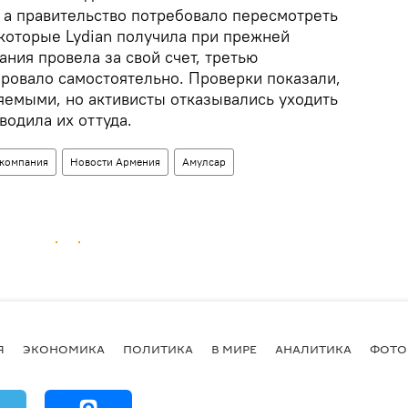
, а правительство потребовало пересмотреть
 которые Lydian получила при прежней
ания провела за свой счет, третью
ровало самостоятельно. Проверки показали,
ляемыми, но активисты отказывались уходить
водила их оттуда.
компания
Новости Армения
Амулсар
Я
ЭКОНОМИКА
ПОЛИТИКА
В МИРЕ
АНАЛИТИКА
ФОТО