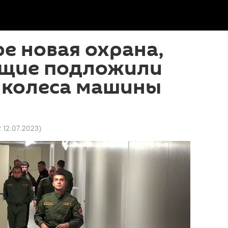
е новая охрана,
щие подложили
д колеса машины
2 12.07.2023
)