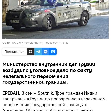
CC BY-SA 2.0
/
herr.eichhorn
/
Police car in Tbilisi
Подписаться
Министерство внутренних дел Грузии
возбудило уголовное дело по факту
нелегального пересечения
государственной границы.
ЕРЕВАН, 3 сен – Sputnik.
Трое граждан Индии
задержаны в Грузии по подозрению в незаконном
пересечении государственной границы с
Арменией. Об этом сообщает пресс-служба