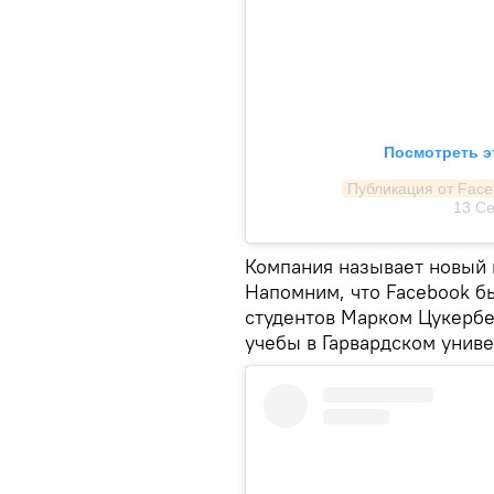
Посмотреть э
Публикация от Fac
13 Се
Компания называет новый 
Напомним, что Facebook бы
студентов Марком Цукербе
учебы в Гарвардском униве