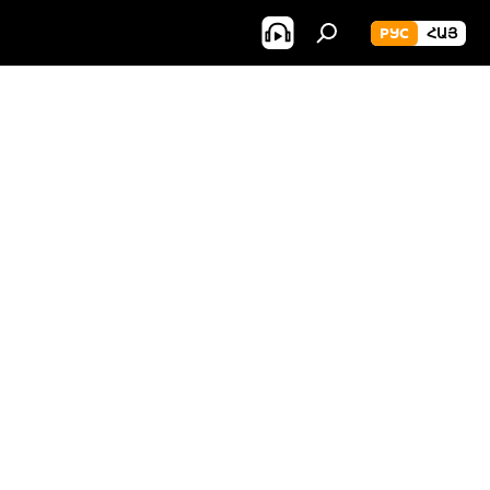
РУС
ՀԱՅ