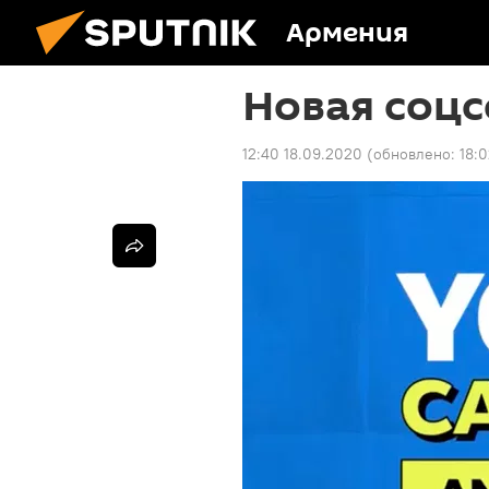
Армения
Новая соцс
12:40 18.09.2020
(обновлено:
18: