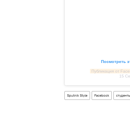
Посмотреть э
Публикация от Fac
15 Се
Sputnik Style
Facebook
студент