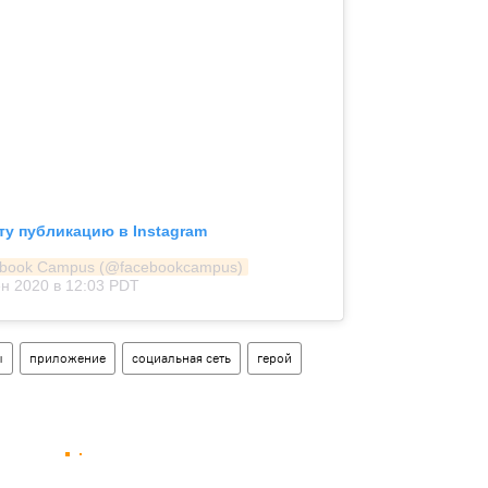
ту публикацию в Instagram
ebook Campus (@facebookcampus)
н 2020 в 12:03 PDT
ы
приложение
социальная сеть
герой