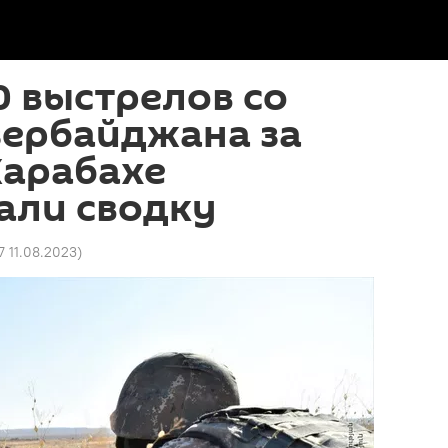
 выстрелов со
зербайджана за
Карабахе
али сводку
7 11.08.2023
)