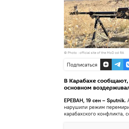
© Photo :
official site of the MoD od RA
Подписаться
В Карабахе сообщают,
основном воздерживал
ЕРЕВАН, 19 сен – Sputnik.
А
нарушили режим перемирия
карабахского конфликта, 