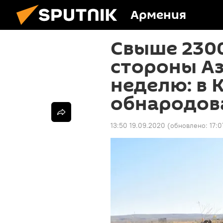
Армения
Свыше 2300
стороны А
неделю: в 
обнародов
13:50 19.09.2020
(обновлено:
17:0