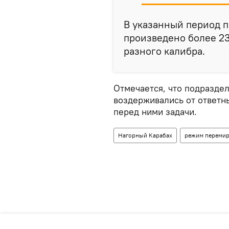
В указанный период 
произведено более 23
разного калибра.
Отмечается, что подразде
воздерживались от ответн
перед ними задачи.
Нагорный Карабах
режим переми