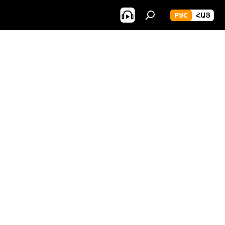
РУС
ՀԱՅ