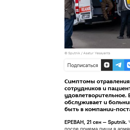
© Sputnik / Asatur Yesayants
Подписаться
Симптомы отравления
сотрудников и пациент
удовлетворительное. 
обслуживает и больни
быть в компании-пост
ЕРЕВАН, 21 сен — Sputnik.
Ч
после приема пищи в армя