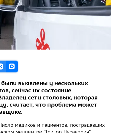
 были выявлены у нескольких
ов, сейчас их состояние
Владелец сети столовых, которая
цу, считает, что проблема может
авщике.
исло медиков и пациентов, пострадавших
нском медцентре "Григор Лусаворич",