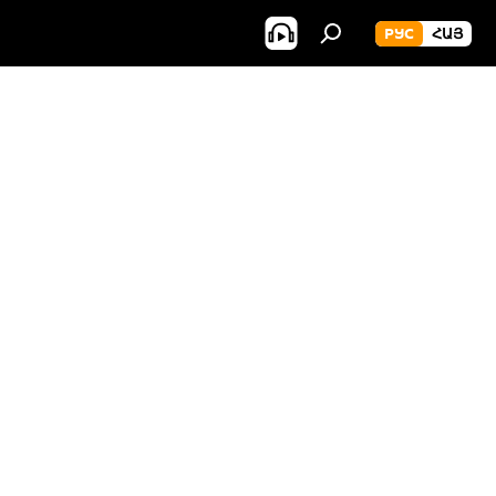
РУС
ՀԱՅ