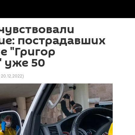
чувствовали
ие: пострадавших
е "Григор
 уже 50
3 20.12.2022
)