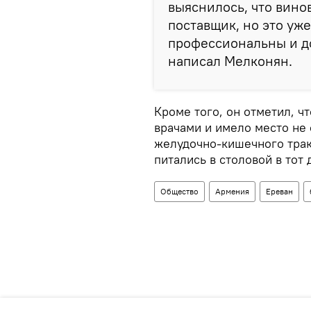
выяснилось, что винов
поставщик, но это уж
профессиональны и до
написал Мелконян.
Кроме того, он отметил, ч
врачами и имело место не
желудочно-кишечного трак
питались в столовой в тот 
Общество
Армения
Ереван