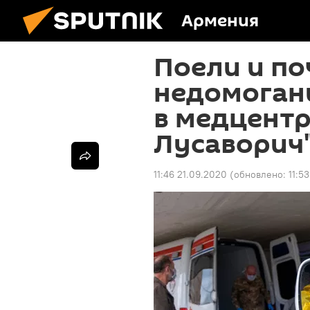
Армения
Поели и по
недомоган
в медцентр
Лусаворич"
11:46 21.09.2020
(обновлено:
11:5