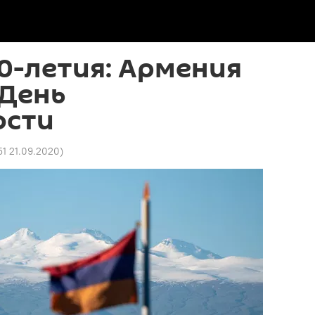
30-летия: Армения
 День
ости
51 21.09.2020
)