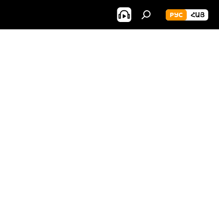
РУС
ՀԱՅ