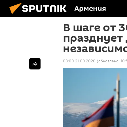
Армения
В шаге от 
празднует
независим
08:00 21.09.2020
(обновлено:
10: