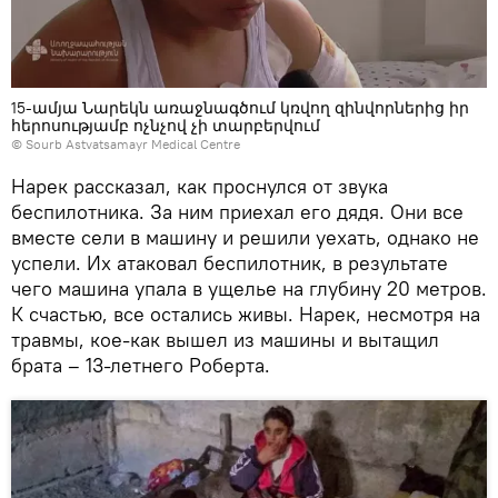
15-ամյա Նարեկն առաջնագծում կռվող զինվորներից իր
հերոսությամբ ոչնչով չի տարբերվում
©
Sourb Astvatsamayr Medical Centre
Нарек рассказал, как проснулся от звука
беспилотника. За ним приехал его дядя. Они все
вместе сели в машину и решили уехать, однако не
успели. Их атаковал беспилотник, в результате
чего машина упала в ущелье на глубину 20 метров.
К счастью, все остались живы. Нарек, несмотря на
травмы, кое-как вышел из машины и вытащил
брата – 13-летнего Роберта.