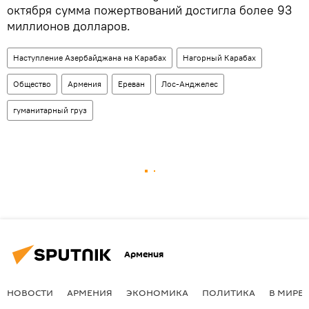
октября сумма пожертвований достигла более 93
миллионов долларов.
Наступление Азербайджана на Карабах
Нагорный Карабах
Общество
Армения
Ереван
Лос-Анджелес
гуманитарный груз
Армения
НОВОСТИ
АРМЕНИЯ
ЭКОНОМИКА
ПОЛИТИКА
В МИРЕ