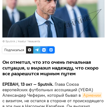
© Sputnik / Asatur Yesayants
Подписаться
Он отметил, что это очень печальная
ситуация, и выразил надежду, что скоро
все разрешится мирным путем
ЕРЕВАН, 13 окт — Sputnik.
Глава Союза
европейских футбольных ассоциаций (УЕФА)
Александер Чеферин, который бывал в
Армении
с визитом, не остался в стороне от происходящего
в эти дни в Нагорном Карабахе. Он выразил