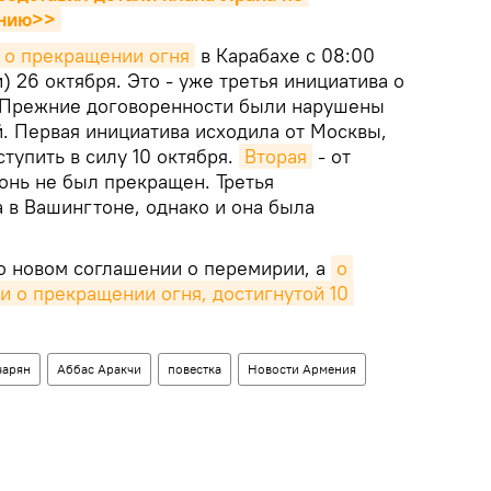
анию>>
 о прекращении огня
в Карабахе с 08:00
) 26 октября. Это - уже третья инициатива о
 Прежние договоренности были нарушены
. Первая инициатива исходила от Москвы,
тупить в силу 10 октября.
Вторая
- от
гонь не был прекращен. Третья
 в Вашингтоне, однако и она была
 о новом соглашении о перемирии, а
о 
 о прекращении огня, достигнутой 10 
чарян
Аббас Аракчи
повестка
Новости Армения