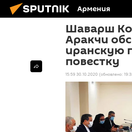
Армения
Шаварш Ко
Аракчи об
иранскую 
повестку
15:59 30.10.2020
(обновлено:
19:3