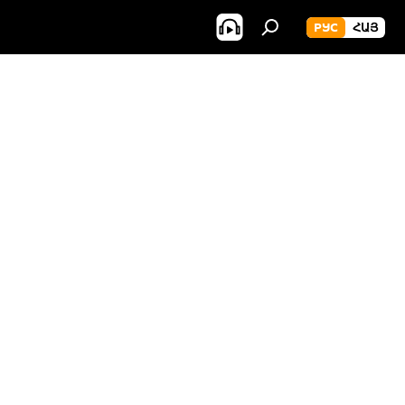
РУС
ՀԱՅ