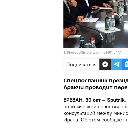
© Photo :
official site of the MFA of RA
Подписаться
Спецпосланник презид
Аракчи проводит пере
ЕРЕВАН, 30 окт — Sputnik.
политической повестки обс
консультаций между мини
Ирана. Об этом сообщает