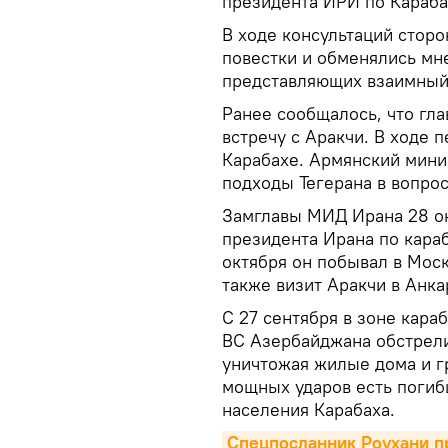
президента ИРИ по Караба
В ходе консультаций стор
повестки и обменялись мн
представляющих взаимный
Ранее сообщалось, что гл
встречу с Аракчи. В ходе 
Карабахе. Армянский минис
подходы Тегерана в вопро
Замглавы МИД Ирана 28 ок
президента Ирана по кара
октября он побывал в Моск
также визит Аракчи в Анка
С 27 сентября в зоне кара
ВС Азербайджана обстрели
уничтожая жилые дома и г
мощных ударов есть погиб
населения Карабаха.
Спецпосланник Роухани пр