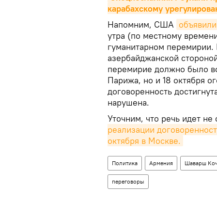
карабахскому урегулиров
Напомним, США
объявили
утра (по местному времени
гуманитарном перемирии.
азербайджанской стороной
перемирие должно было вс
Парижа, но и 18 октября о
договоренность достигнута
нарушена.
Уточним, что речь идет не
реализации договоренности
октября в Москве.
Политика
Армения
Шаварш Ко
переговоры