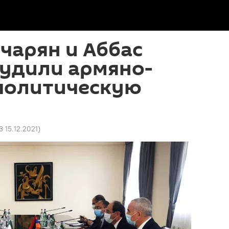
чарян и Аббас
судили армяно-
политическую
3 15.12.2021
)