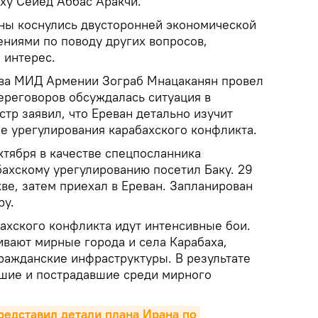
ху Сейед Аббас Аракчи.
оны коснулись двусторонней экономической
ениями по поводу других вопросов,
 интерес.
ава МИД Армении Зограб Мнацаканян провел
переговоров обсуждалась ситуация в
тр заявил, что Ереван детально изучит
се урегулирования карабахского конфликта.
тября в качестве спецпосланника
бахскому урегулированию посетил Баку. 29
ве, затем приехал в Ереван. Запланирован
ру.
бахского конфликта идут интенсивные бои.
вают мирные города и села Карабаха,
ражданские инфраструктуры. В результате
шие и пострадавшие среди мирного
едставил детали плана Ирана по 