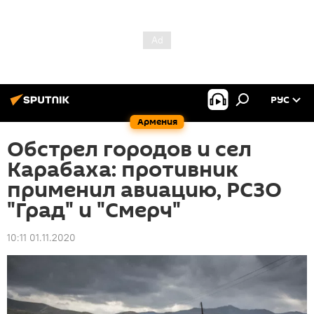
РУС
Армения
Обстрел городов и сел
Карабаха: противник
применил авиацию, РСЗО
"Град" и "Смерч"
10:11 01.11.2020