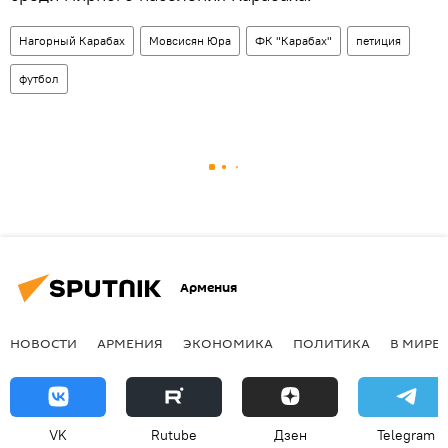
Нагорный Карабах
Мовсисян Юра
ФК "Карабах"
петиция
футбол
Армения
НОВОСТИ
АРМЕНИЯ
ЭКОНОМИКА
ПОЛИТИКА
В МИРЕ
VK
Rutube
Дзен
Telegram