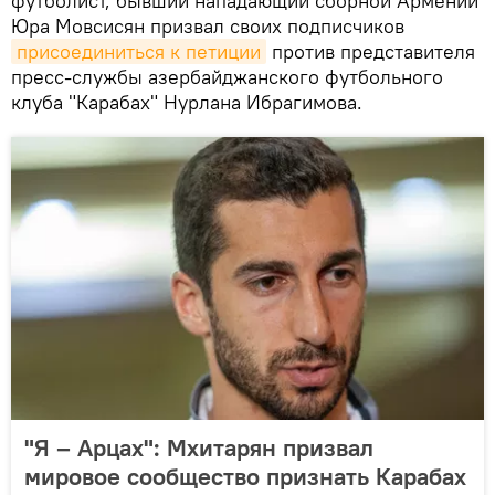
футболист, бывший нападающий сборной Армении
Юра Мовсисян призвал своих подписчиков
присоединиться к петиции
против представителя
пресс-службы азербайджанского футбольного
клуба "Карабах" Нурлана Ибрагимова.
"Я – Арцах": Мхитарян призвал
мировое сообщество признать Карабах