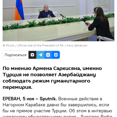
©
Photo / official site of the President of RA
/ Karo Sahakyan
Подписаться
По мнению Армена Саркисяна, именно
Турция не позволяет Азербайджану
соблюдать режим гуманитарного
перемирия.
ЕРЕВАН, 5 ноя – Sputnik.
Военные действия в
Нагорном Карабахе давно бы завершились, если
бы не прямое участие Турции. Об этом в интервью
шведскому общественному радио - Sveriges Radio