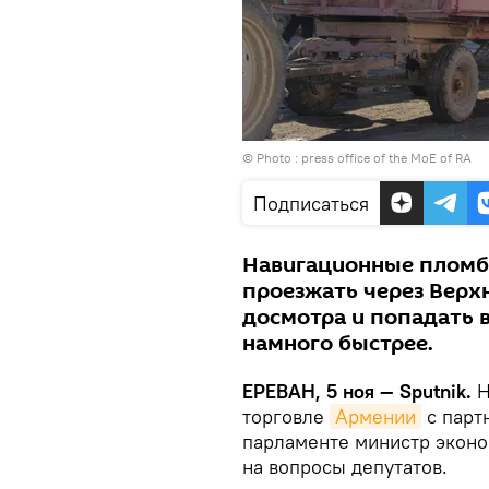
© Photo : press office of the MoE of RA
Подписаться
Навигационные пломб
проезжать через Верх
досмотра и попадать в
намного быстрее.
ЕРЕВАН, 5 ноя — Sputnik.
Н
торговле
Армении
с парт
парламенте министр эконо
на вопросы депутатов.