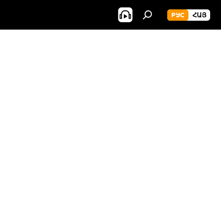
РУС
ՀԱՅ