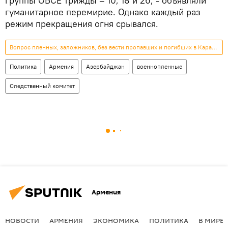
группы ОБСЕ трижды – 10, 18 и 26, - объявляли
гуманитарное перемирие. Однако каждый раз
режим прекращения огня срывался.
Вопрос пленных, заложников, без вести пропавших и погибших в Карабахе
Политика
Армения
Азербайджан
военнопленные
Следственный комитет
Армения
НОВОСТИ
АРМЕНИЯ
ЭКОНОМИКА
ПОЛИТИКА
В МИРЕ