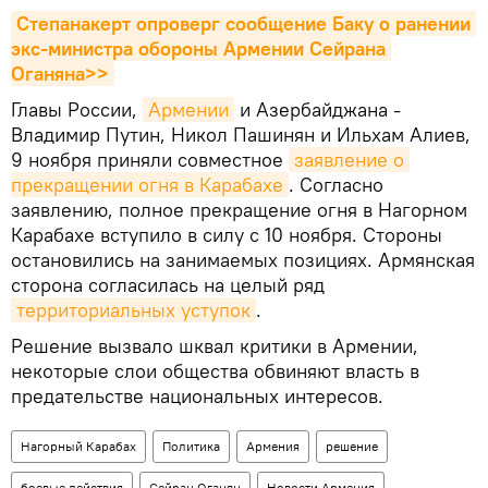
Степанакерт опроверг сообщение Баку о ранении 
экс-министра обороны Армении Сейрана 
Оганяна>>
Главы России,
Армении
и Азербайджана -
Владимир Путин, Никол Пашинян и Ильхам Алиев,
9 ноября приняли совместное
заявление о 
прекращении огня в Карабахе
. Согласно
заявлению, полное прекращение огня в Нагорном
Карабахе вступило в силу с 10 ноября. Стороны
остановились на занимаемых позициях. Армянская
сторона согласилась на целый ряд
территориальных уступок
.
Решение вызвало шквал критики в Армении,
некоторые слои общества обвиняют власть в
предательстве национальных интересов.
Нагорный Карабах
Политика
Армения
решение
боевые действия
Сейран Оганян
Новости Армения