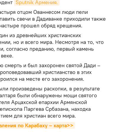
ондент
Sputnik Армения.
астыря отцом Ованнесом люди пели
тавить свечи в Дадиванке приходили также
онастыре прошел обряд крещения.
один из древнейших христианских
нии, но и всего мира. Несмотря на то, что
ами, согласно преданию, первый камень
 веке.
ю смерть и был захоронен святой Дади –
проповедовавший христианство в этих
роился на месте его захоронения.
ыли произведены раскопки, в результате
 алтаря были обнаружены мощи святого
теля Арцахской епархии Армянской
епископа Паргева Србазана, находка
тием для христиан всего мира.
вления по Карабаху – карта>>