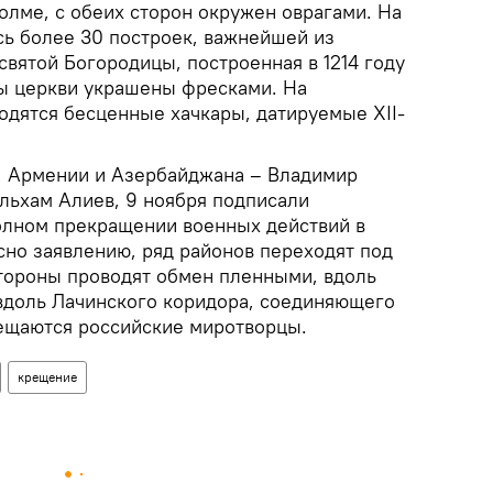
олме, с обеих сторон окружен оврагами. На
сь более 30 построек, важнейшей из
святой Богородицы, построенная в 1214 году
ы церкви украшены фресками. На
одятся бесценные хачкары, датируемые XII-
, Армении и Азербайджана – Владимир
льхам Алиев, 9 ноября подписали
олном прекращении военных действий в
сно заявлению, ряд районов переходят под
тороны проводят обмен пленными, вдоль
вдоль Лачинского коридора, соединяющего
ещаются российские миротворцы.
крещение