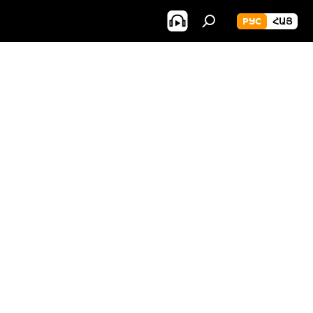
РУС
ՀԱՅ