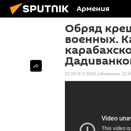
Армения
Обряд крещ
военных. 
карабахско
Дадиванко
22:08 12.11.2020
(обновлено:
22:4