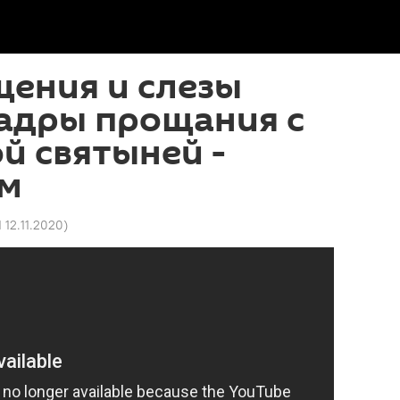
ения и слезы
Кадры прощания с
й святыней -
м
1 12.11.2020
)