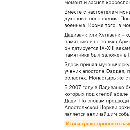
момент и заснял корресп
Вместе с настоятелем мон
духовные песнопения. Пос
военные. Кроме того, в м
Дадиванк или Хутаванк – 
памятников не только Арме
он датируется IX-XIII век
памятника был заложен в I
Здесь принял мученическу
ученик апостола Фаддея, 
областях. Монастырь же ст
В 2007 году в Дадиванке б
которых под стелой возле
Дади. По словам предводи
Апостольской Церкви архи
является величайшим собы
Итоги трехстороннего зая