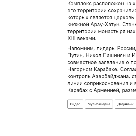
Комплекс расположен на х
его территории сохранили
которых является церковь 
княжной Арзу-Хатун. Стен
территории монастыря нах
XIII веками.
Напомним, лидеры России
Путин, Никол Пашинян и И
совместное заявление о п
Нагорном Карабахе. Согла
контроль Азербайджана, с
линии соприкосновения и 
Карабах с Арменией, разм
Видео
Мультимедиа
Дадиванк