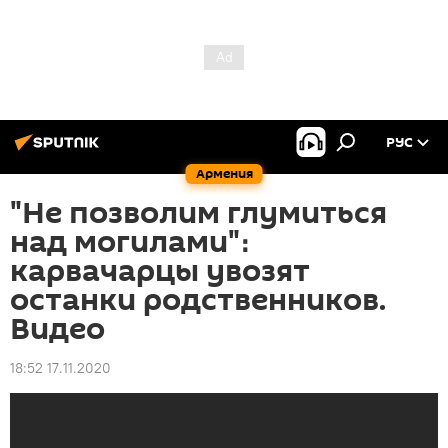
РУС
Армения
"Не позволим глумиться
над могилами"։
карвачарцы увозят
останки родственников.
Видео
18:52 17.11.2020