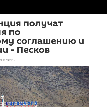
нция получат
я по
ому соглашению и
и - Песков
19.11.2021
)