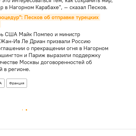
 это интересоваться тем, как сохранить мир,
р в Нагорном Карабахе", — сказал Песков.
оцедур": Песков об отправке турецких 
арь США Майк Помпео и министр
 Жан-Ив Ле Дриан призвали Россию
соглашении о прекращении огня в Нагорном
Вашингтон и Париж выразили поддержку
ичестве Москвы договоренностей об
й в регионе.
А
Франция