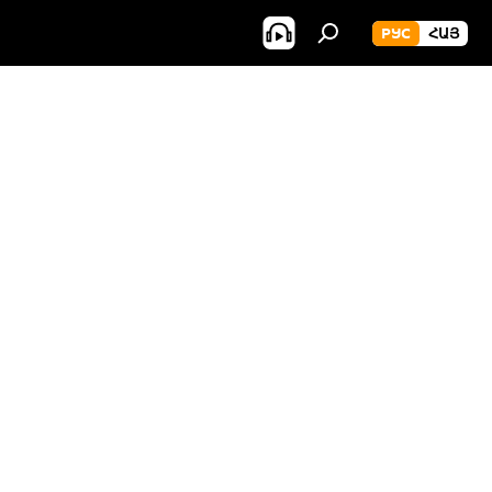
РУС
ՀԱՅ