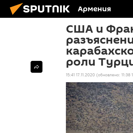
Армения
США и Фра
разъяснени
карабахск
роли Турци
15:41 17.11.2020
(обновлено:
11:38 