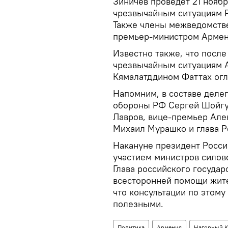
Зиничев проведет 21 ноябр
чрезвычайным ситуациям 
Также члены межведомстве
премьер-министром Арме
Известно также, что после
чрезвычайным ситуациям 
Кямалатддином Фаттах огл
Напомним, в составе деле
обороны РФ Сергей Шойгу
Лавров, вице-премьер Але
Михаил Мурашко и глава Р
Накануне президент Росси
участием министров силов
Глава российского государ
всесторонней помощи жите
что консультации по этому
полезными.
Политика
Армения
Нагорный К