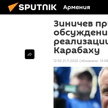
Армения
Зиничев пр
обсуждени
реализации
Карабаху
12:50 21.11.2020
(обновлено:
13:08