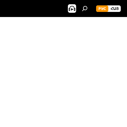
РУС
ՀԱՅ