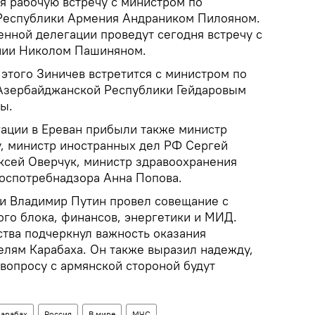
я рабочую встречу с министром по
Республики Армения Андраником Пилояном.
нной делегации проведут сегодня встречу с
нии Николом Пашиняном.
 этого Зиничев встретится с министром по
Азербайджанской Республики Гейдаровым
ы.
гации в Ереван прибыли также министр
, министр иностранных дел РФ Сергей
ксей Оверчук, министр здравоохранения
оспотребнадзора Анна Попова.
и Владимир Путин провел совещание с
ого блока, финансов, энергетики и МИД.
ства подчеркнул важность оказания
лям Карабаха. Он также выразил надежду,
 вопросу с армянской стороной будут
арабах
Россия
В мире
МЧС