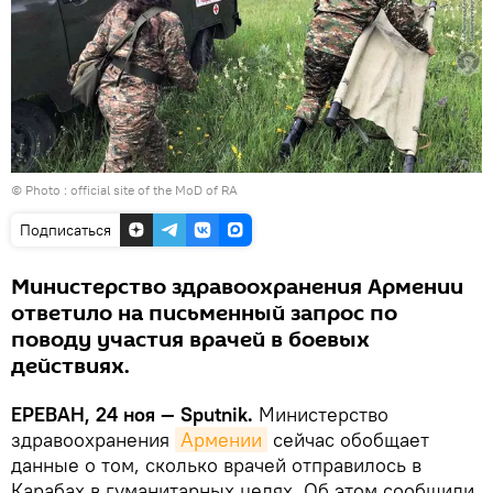
© Photo :
official site of the MoD of RA
Подписаться
Министерство здравоохранения Армении
ответило на письменный запрос по
поводу участия врачей в боевых
действиях.
ЕРЕВАН, 24 ноя — Sputnik.
Министерство
здравоохранения
Армении
сейчас обобщает
данные о том, сколько врачей отправилось в
Карабах в гуманитарных целях. Об этом сообщили