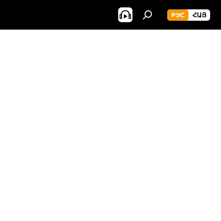
РУС
ՀԱՅ