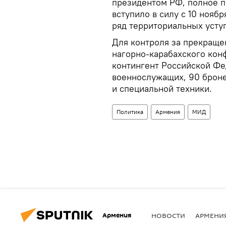
президентом РФ, полное п
вступило в силу с 10 нояб
ряд территориальных усту
Для контроля за прекращен
нагорно-карабахского кон
контингент Российской Фе
военнослужащих, 90 броне
и специальной техники.
Политика
Армения
МИД
Армения
НОВОСТИ
АРМЕНИ