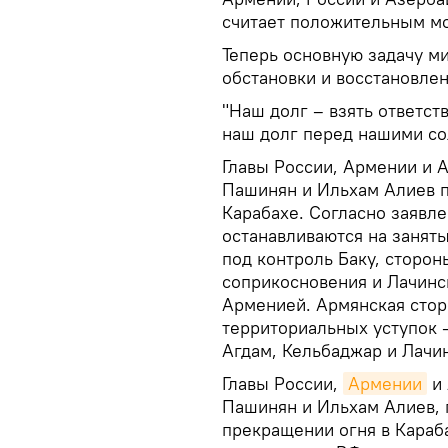
считает положительным м
Теперь основную задачу м
обстановки и восстановле
"Наш долг – взять ответст
наш долг перед нашими сол
Главы России, Армении и 
Пашинян и Ильхам Алиев п
Карабахе. Согласно заявл
останавливаются на заняты
под контроль Баку, сторо
соприкосновения и Лачинс
Арменией. Армянская стор
территориальных уступок -
Агдам, Кельбаджар и Лачин
Главы России,
Армении
и 
Пашинян и Ильхам Алиев, 
прекращении огня в Караб