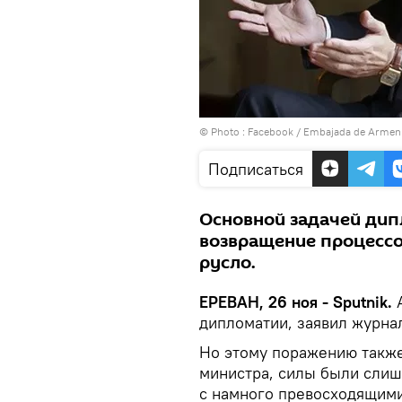
© Photo :
Facebook / Embajada de Ar
Подписаться
Основной задачей дип
возвращение процессо
русло.
ЕРЕВАН, 26 ноя - Sputnik.
А
дипломатии, заявил журна
Но этому поражению также
министра, силы были слиш
с намного превосходящими