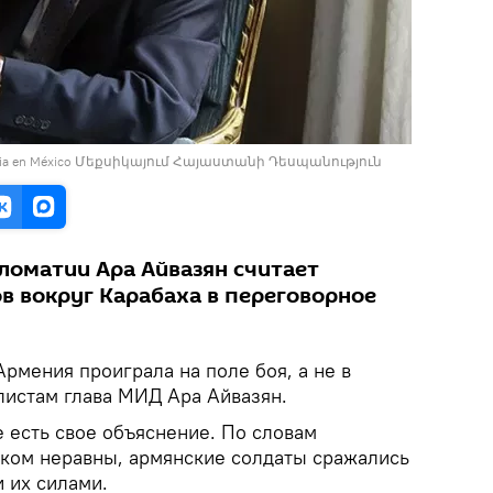
menia en México Մեքսիկայում Հայաստանի Դեսպանություն
ломатии Ара Айвазян считает
в вокруг Карабаха в переговорное
рмения проиграла на поле боя, а не в
листам глава МИД Ара Айвазян.
 есть свое объяснение. По словам
ком неравны, армянские солдаты сражались
 их силами.