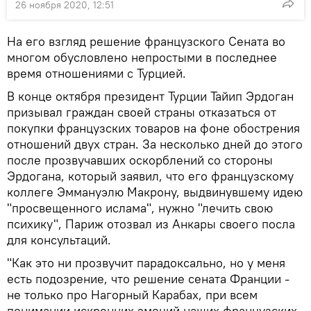
26 ноября 2020, 12:51
На его взгляд решение французского Сената во
многом обусловлено непростыми в последнее
время отношениями с Турцией.
В конце октября президент Турции Тайип Эрдоган
призывал граждан своей страны отказаться от
покупки французских товаров на фоне обострения
отношений двух стран. За несколько дней до этого
после прозвучавших оскорблений со стороны
Эрдогана, который заявил, что его французскому
коллеге Эммануэлю Макрону, выдвинувшему идею
"просвещенного ислама", нужно "лечить свою
психику", Париж отозвал из Анкары своего посла
для консультаций.
"Как это ни прозвучит парадоксально, но у меня
есть подозрение, что решение сената Франции -
не только про Нагорный Карабах, при всем
понимании искренних эмоций наших французских