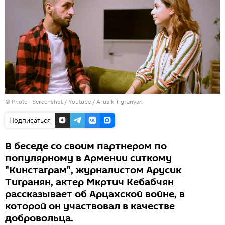
© Photo :
Screenshot / Youtube / Arusik Tigranyan
Подписаться
В беседе со своим партнером по
популярному в Армении ситкому
"Кинстаграм", журналистом Арусик
Тигранян, актер Мкртич Кебабчян
рассказывает об Арцахской войне, в
которой он участвовал в качестве
добровольца.