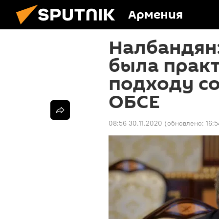
Армения
Налбандян
была практ
подходу с
ОБСЕ
08:56 30.11.2020
(обновлено:
16:5