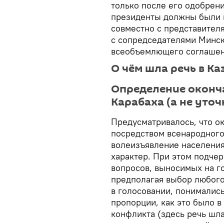
только после его одобрен
президенты должны были 
совместно с представител
с сопредседателями Минск
всеобъемлющего соглашен
О чём шла речь в К
Определение оконча
Карабаха (а не уточ
Предусматривалось, что о
посредством всенародног
волеизъявление населени
характер. При этом подче
вопросов, выносимых на го
предполагая выбор любого
в голосовании, понималис
пропорции, как это было в
конфликта (здесь речь шл