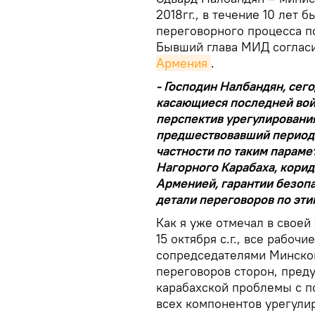
2018гг., в течение 10 лет
переговорного процесса п
Бывший глава МИД согласи
Армения
.
- Господин Налбандян, сег
касающиеся последней вой
перспектив урегулировани
предшествовавший период 
частности по таким парамет
Нагорного Карабаха, кори
Арменией, гарантии безоп
детали переговоров по эт
Как я уже отмечал в своей
15 октября с.г., все рабо
сопредседателями Минско
переговоров сторон, пред
карабахской проблемы с п
всех компонентов урегулир