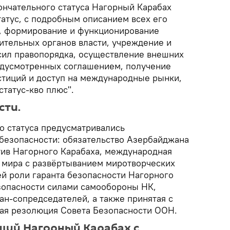
ончательного статуса Нагорный Карабах
атус, с подробным описанием всех его
е, формирование и функционирование
ительных органов власти, учреждение и
сил правопорядка, осуществление внешних
едусмотренных соглашением, получение
тиций и доступ на международные рынки,
статус-кво плюс".
сти.
о статуса предусматривались
безопасности: обязательство Азербайджана
ив Нагорного Карабаха, международная
 мира с развёртыванием миротворческих
ей роли гаранта безопасности Нагорного
зопасности силами самообороны НК,
ан-сопредседателей, а также принятая с
ая резолюция Совета Безопасности ООН.
щий Нагорный Карабах с