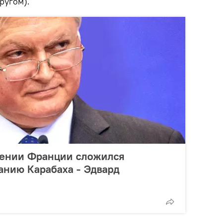
ругом).
ении Франции сложился
анию Карабаха - Эдвард