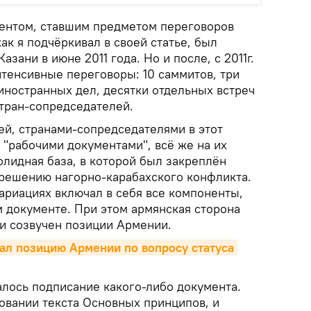
ентом, ставшим предметом переговоров
как я подчёркивал в своей статье, был
азани в июне 2011 года. Но и после, с 2011г.
нтенсивные переговоры: 10 саммитов, три
иностранных дел, десятки отдельных встреч
тран-сопредседателей.
й, странами-сопредседателями в этот
 "рабочими документами", всё же на их
олидная база, в которой был закреплён
решению нагорно-карабахского конфликта.
ариациях включал в себя все компоненты,
 документе. При этом армянская сторона
ки созвучен позиции Армении.
л позицию Армении по вопросу статуса 
алось подписание какого-либо документа.
овании текста Основных принципов, и