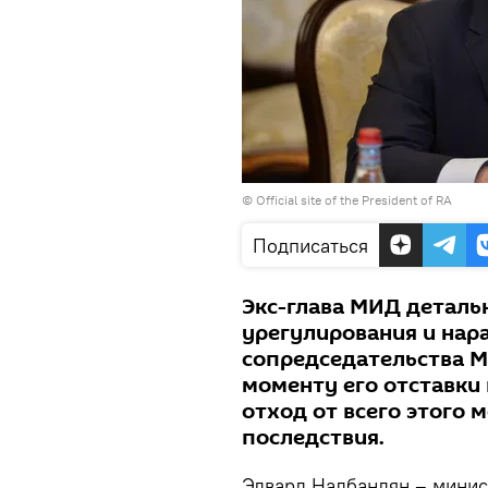
©
Official site of the President of RA
Подписаться
Экс-глава МИД деталь
урегулирования и нар
сопредседательства М
моменту его отставки 
отход от всего этого
последствия.
Эдвард Налбандян – минис