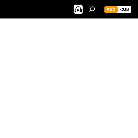
РУС
ՀԱՅ