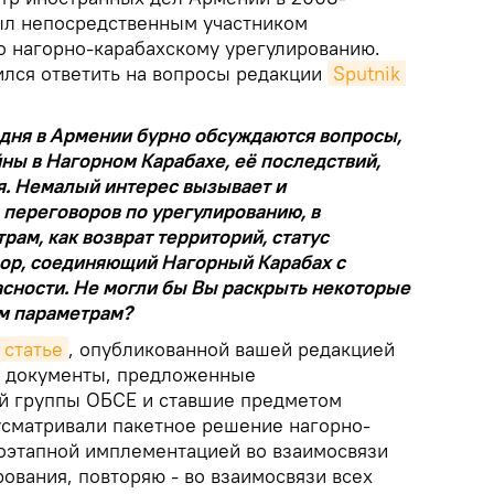
 был непосредственным участником
о нагорно-карабахскому урегулированию.
лся ответить на вопросы редакции
Sputnik 
одня в Армении бурно обсуждаются вопросы,
ны в Нагорном Карабахе, её последствий,
я. Немалый интерес вызывает и
переговоров по урегулированию, в
рам, как возврат территорий, статус
дор, соединяющий Нагорный Карабах с
асности. Не могли бы Вы раскрыть некоторые
им параметрам?
статье
, опубликованной вашей редакцией
чие документы, предложенные
й группы ОБСЕ и ставшие предметом
усматривали пакетное решение нагорно-
оэтапной имплементацией во взаимосвязи
ования, повторяю - во взаимосвязи всех