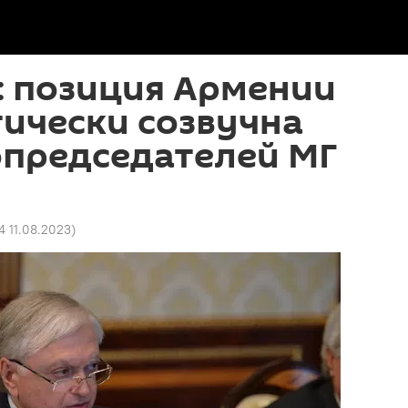
: позиция Армении
ически созвучна
опредседателей МГ
4 11.08.2023
)