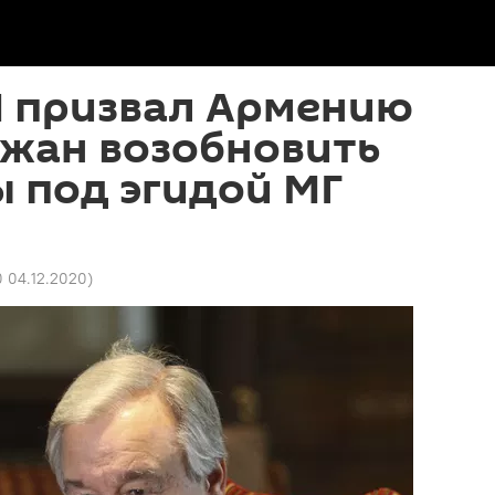
Н призвал Армению
джан возобновить
 под эгидой МГ
0 04.12.2020
)