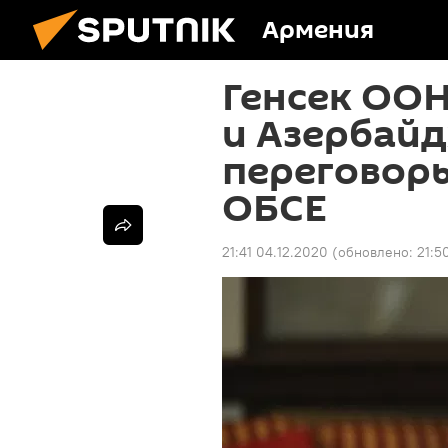
Армения
Генсек ОО
и Азербай
переговоры
ОБСЕ
21:41 04.12.2020
(обновлено:
21:5