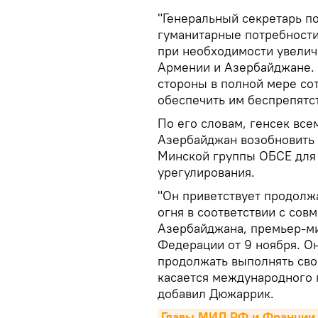
"Генеральный секретарь по
гуманитарные потребности
при необходимости увели
Армении и Азербайджане. 
стороны в полной мере со
обеспечить им беспрепятст
По его словам, генсек вс
Азербайджан возобновить 
Минской группы ОБСЕ для
урегулирования.
"Он приветствует продол
огня в соответствии с со
Азербайджана, премьер-м
Федерации от 9 ноября. Он
продолжать выполнять свои
касается международного г
добавил Дюжаррик.
Главы МИД РФ и Франции,