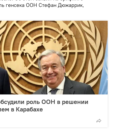
ль генсека ООН Стефан Дюжаррик,
обсудили роль ООН в решении
лем в Карабахе