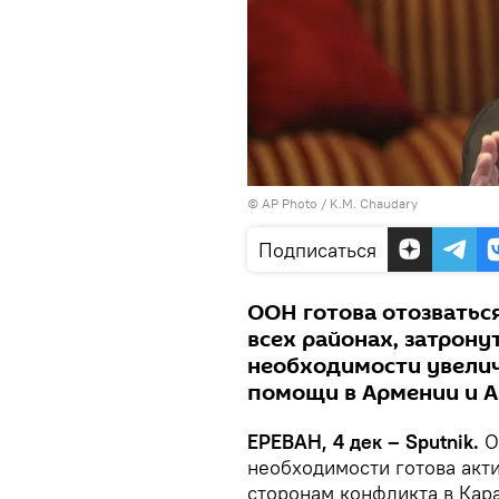
© AP Photo / K.M. Chaudary
Подписаться
ООН готова отозватьс
всех районах, затрону
необходимости увели
помощи в Армении и А
ЕРЕВАН, 4 дек – Sputnik.
О
необходимости готова акт
сторонам конфликта в Кара