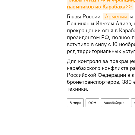
наемников из Карабаха>>
Главы России,
Армении
и 
Пашинян и Ильхам Алиев, 
прекращении огня в Караб
президентом РФ, полное п
вступило в силу с 10 нояб
ряд территориальных усту
Для контроля за прекращен
карабахского конфликта р
Российской Федерации в к
бронетранспортеров, 380 
техники.
В мире
ООН
Азербайджан