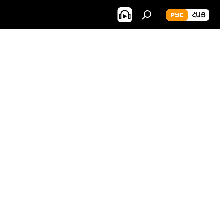
РУС
ՀԱՅ