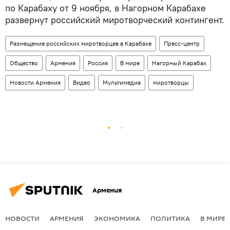
по Карабаху от 9 ноября, в Нагорном Карабахе
развернут российский миротворческий контингент.
Размещение российских миротворцев в Карабахе
Пресс-центр
Общество
Армения
Россия
В мире
Нагорный Карабах
Новости Армения
Видео
Мультимедиа
миротворцы
Армения
НОВОСТИ
АРМЕНИЯ
ЭКОНОМИКА
ПОЛИТИКА
В МИРЕ