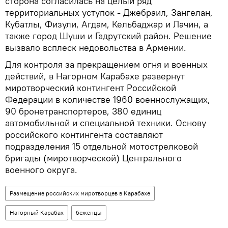
сторона согласилась на целый ряд
территориальных уступок - Джебраил, Зангелан,
Кубатлы, Физули, Агдам, Кельбаджар и Лачин, а
также город Шуши и Гадрутский район. Решение
вызвало всплеск недовольства в Армении.
Для контроля за прекращением огня и военных
действий, в Нагорном Карабахе развернут
миротворческий контингент Российской
Федерации в количестве 1960 военнослужащих,
90 бронетранспортеров, 380 единиц
автомобильной и специальной техники. Основу
российского контингента составляют
подразделения 15 отдельной мотострелковой
бригады (миротворческой) Центрального
военного округа.
Размещение российских миротворцев в Карабахе
Нагорный Карабах
беженцы