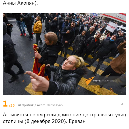
Анны Акопян).
1
/28
© Sputnik / Aram Nersesyan
Активисты перекрыли движение центральных улиц
столицы (8 декабря 2020). Еревaн