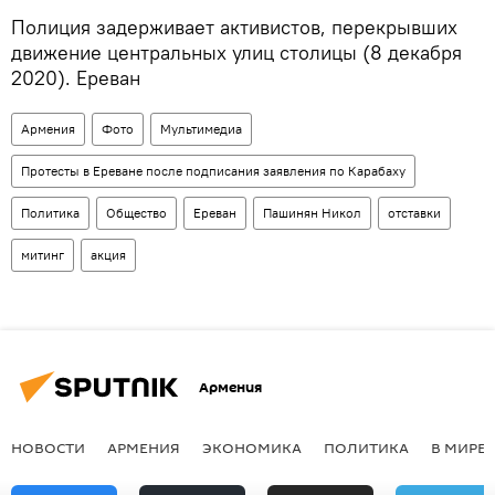
Полиция задерживает активистов, перекрывших
движение центральных улиц столицы (8 декабря
2020). Еревaн
Армения
Фото
Мультимедиа
Протесты в Ереване после подписания заявления по Карабаху
Политика
Общество
Ереван
Пашинян Никол
отставки
митинг
акция
Армения
НОВОСТИ
АРМЕНИЯ
ЭКОНОМИКА
ПОЛИТИКА
В МИРЕ