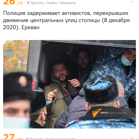
26
/28
© Sputnik / Asatur Yesayants
Полиция задерживает активистов, перекрывших
движение центральных улиц столицы (8 декабря
2020). Еревaн
27
© Sputnik / Asatur Yesayants