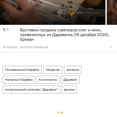
1
/5
Выставка-продажа сувениров книг и икон,
привезенных из Дадиванка (16 декабря 2020).
Еревaн
© Sputnik / Andranik Ghazaryan
Послевоенный Карабах
Общество
Армения
Нагорный Карабах
Колумнисты
Дадиванк
монастырский комплекс "Дадиванк"
армяне