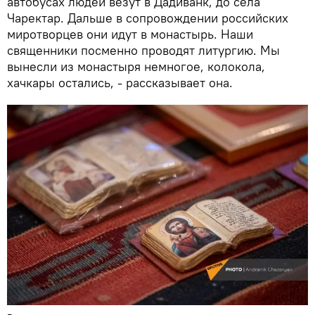
автобусах людей везут в Дадиванк, до села
Чаректар. Дальше в сопровождении российских
миротворцев они идут в монастырь. Наши
священники посменно проводят литургию. Мы
вынесли из монастыря немногое, колокола,
хачкары остались, - рассказывает она.