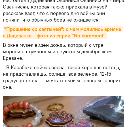
настоятеля Дадиванка Ованнеса Ованнисяна - Вера
Ованнисян, которая также приехала в музей,
рассказывает, что с первого дня войны они
поняли, что обычных боев не ожидается.
"Прощание со святыней": о чем молились армяне 
в Дадиванке - фото из серии "No comment"
В окна музея виден дождь, который с утра
моросил в туманном и неуютном декабрьском
Ереване.
- В Карабахе сейчас весна, такая хорошая погода,
не представляешь, солнце, все зеленое, 12-15
градусов тепла, – мечтательным голосом говорит
она.