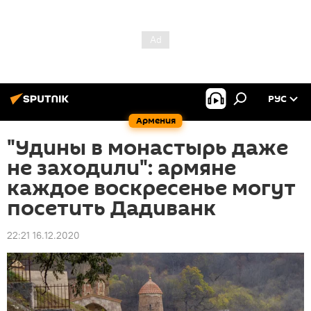
РУС
Армения
"Удины в монастырь даже
не заходили": армяне
каждое воскресенье могут
посетить Дадиванк
22:21 16.12.2020