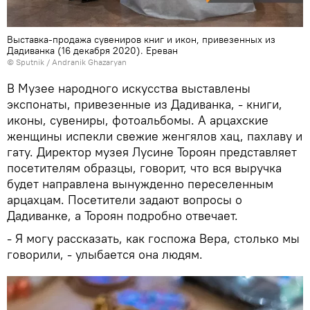
Выставка-продажа сувениров книг и икон, привезенных из
Дадиванка (16 декабря 2020). Еревaн
© Sputnik / Andranik Ghazaryan
В Музее народного искусства выставлены
экспонаты, привезенные из Дадиванка, - книги,
иконы, сувениры, фотоальбомы. А арцахские
женщины испекли свежие женгялов хац, пахлаву и
гату. Директор музея Лусине Тороян представляет
посетителям образцы, говорит, что вся выручка
будет направлена вынужденно переселенным
арцахцам. Посетители задают вопросы о
Дадиванке, а Тороян подробно отвечает.
- Я могу рассказать, как госпожа Вера, столько мы
говорили, - улыбается она людям.