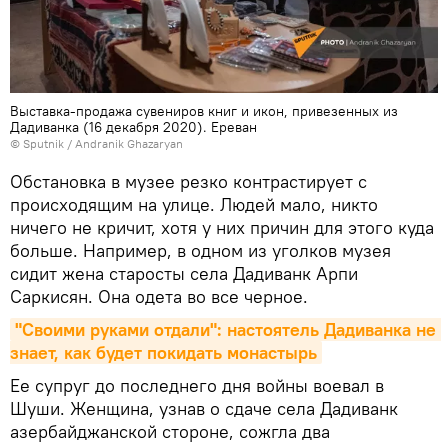
Выставка-продажа сувениров книг и икон, привезенных из
Дадиванка (16 декабря 2020). Еревaн
© Sputnik / Andranik Ghazaryan
Обстановка в музее резко контрастирует с
происходящим на улице. Людей мало, никто
ничего не кричит, хотя у них причин для этого куда
больше. Например, в одном из уголков музея
сидит жена старосты села Дадиванк Арпи
Саркисян. Она одета во все черное.
"Своими руками отдали": настоятель Дадиванка не 
знает, как будет покидать монастырь
Ее супруг до последнего дня войны воевал в
Шуши. Женщина, узнав о сдаче села Дадиванк
азербайджанской стороне, сожгла два