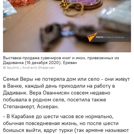
Выставка-продажа сувениров книг и икон, привезенных из
Дадиванка (16 декабря 2020). Еревaн
© Sputnik / Andranik Ghazaryan
Семья Веры не потеряла дом или село - они живут
в Ванке, каждый день приходили на работу в
Дадиванк. Вера Ованнисян совсем недавно
побывала в родном селе, посетила также
Степанакерт, Аскеран.
- В Карабахе до шести часов все нормально,
обычная повседневная жизнь, но после шести
боишься выйти, вдруг турки (так армяне называют