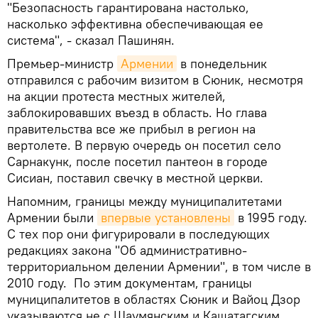
"Безопасность гарантирована настолько,
насколько эффективна обеспечивающая ее
система", - сказал Пашинян.
Премьер-министр
Армении
в понедельник
отправился с рабочим визитом в Сюник, несмотря
на акции протеста местных жителей,
заблокировавших въезд в область. Но глава
правительства все же прибыл в регион на
вертолете. В первую очередь он посетил село
Сарнакунк, после посетил пантеон в городе
Сисиан, поставил свечку в местной церкви.
Напомним, границы между муниципалитетами
Армении были
впервые установлены
в 1995 году.
С тех пор они фигурировали в последующих
редакциях закона "Об административно-
территориальном делении Армении", в том числе в
2010 году. По этим документам, границы
муниципалитетов в областях Сюник и Вайоц Дзор
указываются не с Шаумянским и Кашатагским