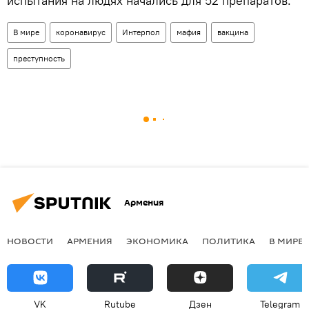
испытания на людях начались для 52 препаратов.
В мире
коронавирус
Интерпол
мафия
вакцина
преступность
Армения
НОВОСТИ
АРМЕНИЯ
ЭКОНОМИКА
ПОЛИТИКА
В МИРЕ
VK
Rutube
Дзен
Telegram