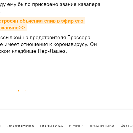
оду ему было присвоено звание кавалера
.
тросян объяснил слив в эфир его 
арханяне>>
 ссылкой на представителя Брассера
не имеет отношения к коронавирусу. Он
ском кладбище Пер-Лашез.
Я
ЭКОНОМИКА
ПОЛИТИКА
В МИРЕ
АНАЛИТИКА
ФОТО