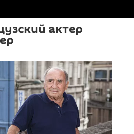
цузский актер
сер