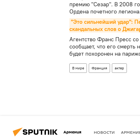
премию "Сезар". В 2008 г
Ордена почетного легиона
"Это сильнейший удар": Пе
скандальных слов о Джиг
Агентство Франс Пресс со
сообщает, что его смерть 
будет похоронен на париж
В мире
Франция
актер
Армения
НОВОСТИ
АРМЕНИ