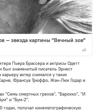
в — звезда картины "Вечный зов"
ктера Пьера Брассера и актрисы Одетт
м был знаменитый писатель Эрнест
 карьеру актер снимался у таких
Карне, Франсуа Трюффо, Жан-Люк Годар и
нах "Семь смертных грехов", "Барокко", "И
ум" и "Бум-2".
80 годах, получал кинематографическую