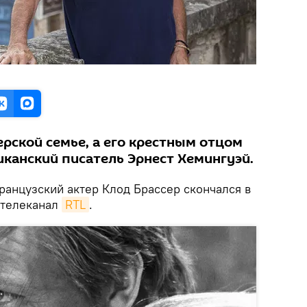
ерской семье, а его крестным отцом
канский писатель Эрнест Хемингуэй.
анцузский актер Клод Брассер скончался в
 телеканал
RTL
.