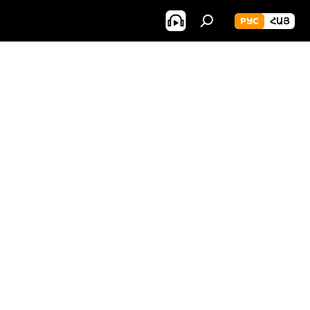
РУС
ՀԱՅ