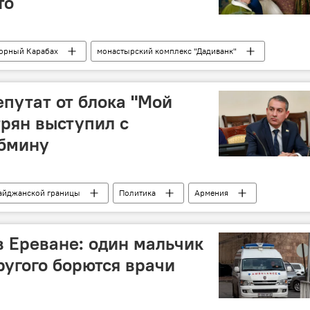
то
орный Карабах
монастырский комплекс "Дадиванк"
епутат от блока "Мой
рян выступил с
бмину
айджанской границы
Политика
Армения
мен Хачатрян
в Ереване: один мальчик
ругого борются врачи