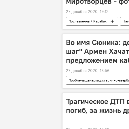
миротворцев - фо
27 декабря 2020, 19:12
Послевоенный Карабах
Наг
Дадиванк
свадьба
Во имя Сюника: д
шаг" Армен Хачат
предложением ка
27 декабря 2020, 18:56
Проблема демаркации армяно-азерб
депутат
Сюник
Ар
Трагическое ДТП 
погиб, за жизнь д