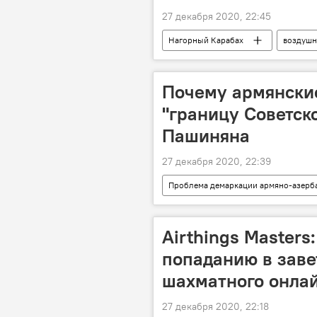
27 декабря 2020, 22:45
Нагорный Карабах
воздушн
Новый год
акция
Почему армянские
"границу Советск
Пашиняна
27 декабря 2020, 22:39
Проблема демаркации армяно-азерб
Пашинян Никол
демаркаци
Airthings Masters
попаданию в зав
шахматного онла
27 декабря 2020, 22:18