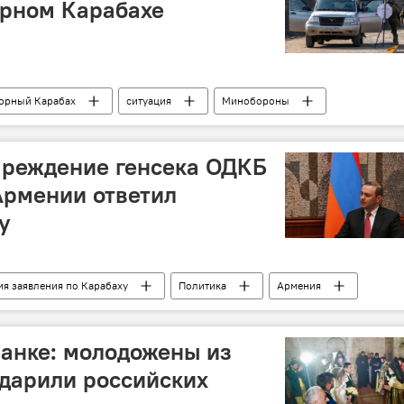
орном Карабахе
орный Карабах
ситуация
Минобороны
преждение генсека ОДКБ
Армении ответил
у
я заявления по Карабаху
Политика
Армения
ОДКБ
генсек
анке: молодожены из
дарили российских