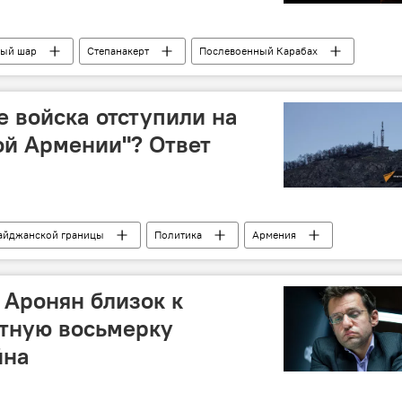
ый шар
Степанакерт
Послевоенный Карабах
 войска отступили на
ой Армении"? Ответ
айджанской границы
Политика
Армения
я
: Аронян близок к
етную восьмерку
йна