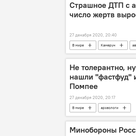
Страшное ДТП с а
число жертв выро
27 декабря 2020, 20:40
В мире
Камерун
а
Не толерантно, ну
нашли "фастфуд" 
Помпее
27 декабря 2020, 20:17
В мире
археологи
Минобороны Росс