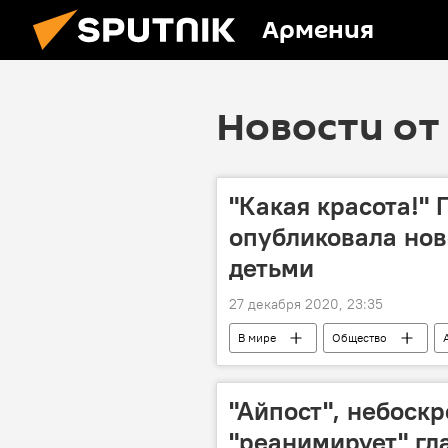
Армения
Новости от 
"Какая красота!"
опубликовала нов
детьми
27 декабря 2020, 23:35
В мире
Общество
"Айпост", небоскр
"реанимирует" гл