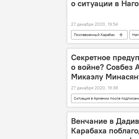
о ситуации в Наг
27 декабря 2020, 19:54
Послевоенный Карабах
Наг
Секретное преду
о войне? Совбез 
Микаэлу Минасян
27 декабря 2020, 19:38
Ситуация в Армении после подписани
Совбез
Микаел Минасян
Венчание в Дадив
Карабаха поблаго