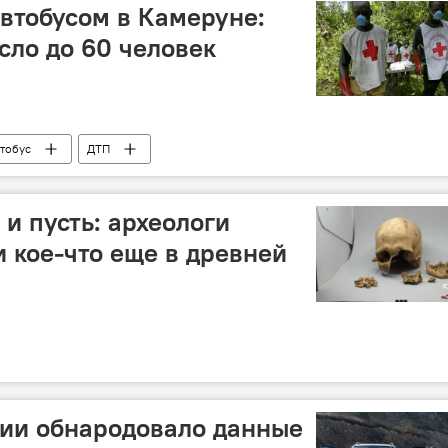
втобусом в Камеруне:
сло до 60 человек
втобус
ДТП
 и пусть: археологи
и кое-что еще в древней
ии обнародовало данные