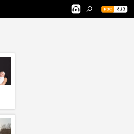
РУС
ՀԱՅ