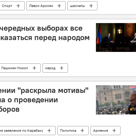
Спорт
Левон Аронян
шахматы
чередных выборах все
казаться перед народом
Пашинян Никол
народ
ении "раскрыла мотивы"
а о проведении
боров
я заявления по Карабаху
Политика
Армения