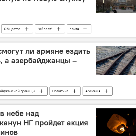
Общество
"Айпост"
почта
смогут ли армяне ездить
, а азербайджанцы –
айджанской границы
Политика
Армения
Азербайджан
дороги
Мегри
в небе над
 канун НГ пройдет акция
оинов