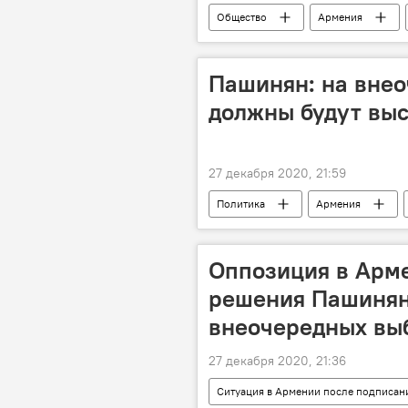
Общество
Армения
победитель
турнир
Пашинян: на внео
должны будут выс
27 декабря 2020, 21:59
Политика
Армения
Оппозиция в Арм
решения Пашинян
внеочередных вы
27 декабря 2020, 21:36
Ситуация в Армении после подписани