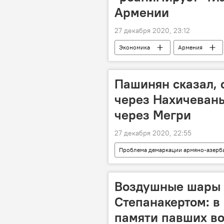
Армении
27 декабря 2020, 23:12
Экономика
Армения
Пашинян сказал, 
через Нахичевань
через Мегри
27 декабря 2020, 22:55
Проблема демаркации армяно-азерб
В мире
Пашинян Никол
Нахичеван
Воздушные шары 
Степанакертом: в
памяти павших в