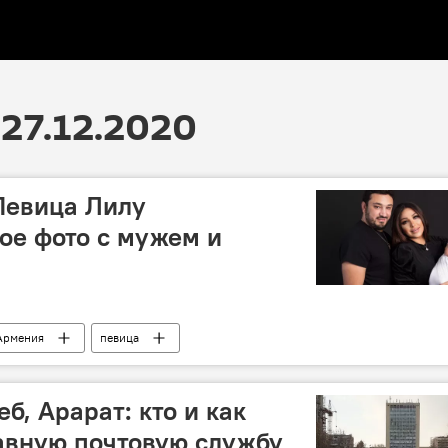
27.12.2020
 Певица Лилу
ое фото с мужем и
Армения
певица
еб, Арарат: кто и как
авную почтовую службу