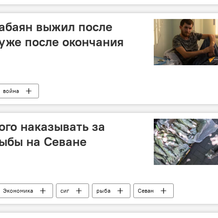
оппозиция
абаян выжил после
уже после окончания
война
ого наказывать за
рыбы на Севане
Экономика
сиг
рыба
Севан