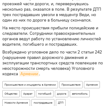
проезжей части дороги, и, перевернувшись
несколько раз, оказался в поле. В результате ДТП
трех пострадавших увезли в медцентр Веди, но
один из них по дороге в больницу скончался.
На место происшествия прибыли полицейские и
следователи. Сотрудники правоохранительных
органов ведут работу по установлению личностей
водителя, погибшего и пострадавших.
Возбуждено уголовное дело по части 2 статьи 242
(нарушение правил дорожного движения и
эксплуатации транспортных средств повлекшее по
неосторожности смерть человека) Уголовного
кодекса
Армении
.
Происшествия и инциденты в Армении
Происшествия
Армения
Общество
Арарат
погибший
дорога
автомобиль
Новости Армения
пострадавшие
ДТП