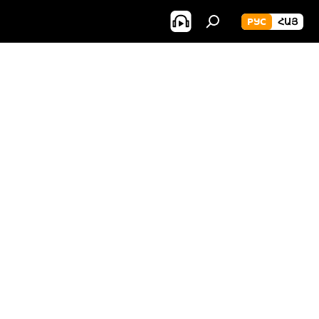
РУС
ՀԱՅ