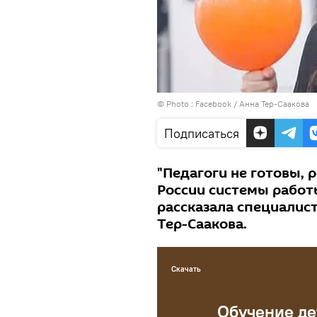
© Photo :
Facebook / Анна Тер-Саакова
Подписаться
"Педагоги не готовы, р
России системы работ
рассказала специалист
Тер-Саакова.
Скачать
Обучение де