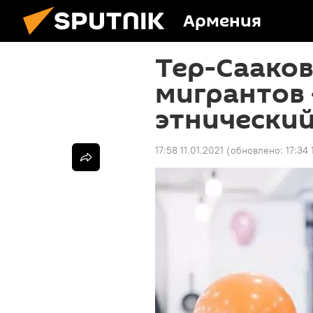
Армения
Тер-Сааков
мигрантов 
этнический
17:58 11.01.2021
(обновлено:
17:34