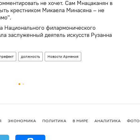
омментировать не хочет. Сам Мнацаканян в
"быть крестником Микаела Минасяна – не
ймо".
ра Национального филармонического
ла заслуженный деятель искусств Рузанна
префект
должность
Новости Армения
Я
ЭКОНОМИКА
ПОЛИТИКА
В МИРЕ
АНАЛИТИКА
ФОТО