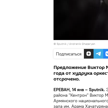
© Sputnik / Andranik Ghazaryan
Подписаться
Предложение Виктор 
года от худрука орке
отсрочено.
ЕРЕВАН, 14 янв – Sputnik.
Э
района "Кентрон" Виктор 
Армянского национального
зала им. Арама Хачатуряна