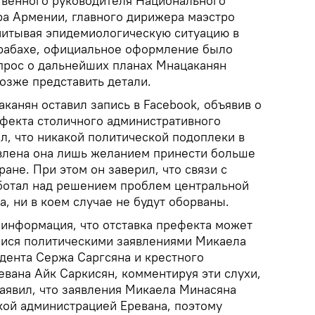
твенного руководителя Национального
а Армении, главного дирижера маэстро
учитывая эпидемиологическую ситуацию в
Карабахе, официальное оформление было
опрос о дальнейших планах Мнацаканян
позже представить детали.
аканян оставил запись в Facebook, объявив о
ефекта столичного административного
л, что никакой политической подоплеки в
овлена она лишь желанием принести больше
ране. При этом он заверил, что связи с
аботал над решением проблем центральной
да, ни в коем случае не будут оборваны.
 информация, что отставка префекта может
мися политическими заявлениями Микаела
идента Сержа Саргсяна и крестного
евана Айк Саркисян, комментируя эти слухи,
заявил, что заявления Микаела Минасяна
кой администрацией Еревана, поэтому