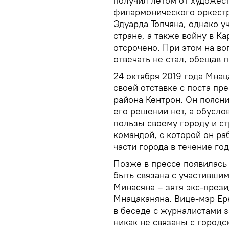
получил летом от художес
филармонического оркестр
Эдуарда Топчяна, однако 
стране, а также войну в 
отсрочено. При этом на в
отвечать не стал, обещав 
24 октября 2019 года Мнац
своей отставке с поста пр
района Кентрон. Он поясни
его решении нет, а обусл
пользы своему городу и ст
командой, с которой он р
части города в течение го
Позже в прессе появилась
быть связана с участивши
Минасяна – зятя экс-през
Мнацаканяна. Вице-мэр Ер
в беседе с журналистами 
никак не связаны с городс