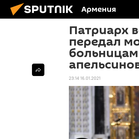
Армения
Патриарх в
передал м
больницам
апельсино
23:14 16.01.2021