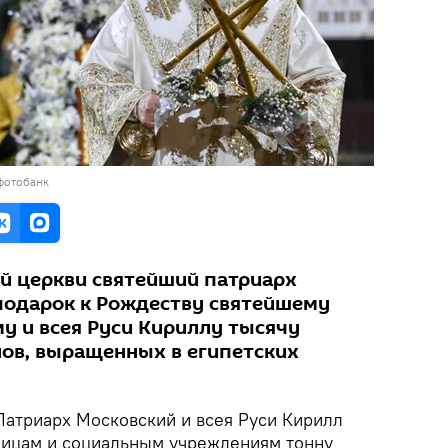
фотобанк
й церкви святейший патриарх
 подарок к Рождеству святейшему
у и всея Руси Кириллу тысячу
ов, выращенных в египетских
атриарх Московский и всея Руси Кирилл
ницам и социальным учреждениям тонну