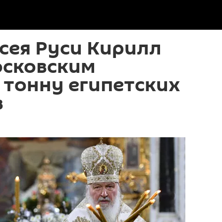
сея Руси Кирилл
осковским
 тонну египетских
в