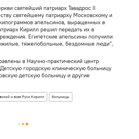
ркви святейший патриарх Тавадрос II
еству святейшему патриарху Московскому и
 килограммов апельсинов, выращенных в
атриарх Кирилл решил передать их в
реждения. Египетские апельсины получили
ожилые, тяжелобольные, бездомные люди",
равлены в Научно-практический центр
 Детскую городскую клиническую больницу
овскую детскую больницу и другие
вский и всея Руси Кирилл
больницы