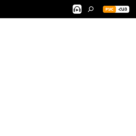
РУС
ՀԱՅ