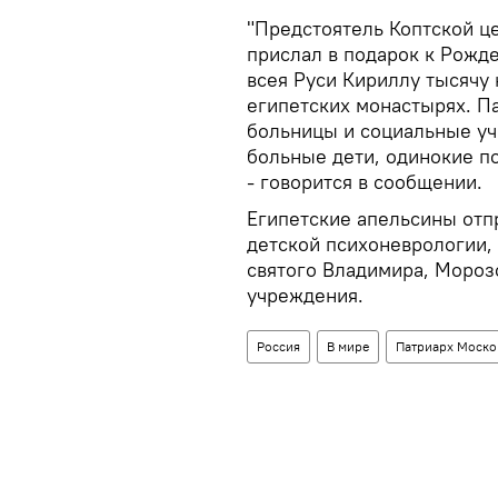
"Предстоятель Коптской це
прислал в подарок к Рожд
всея Руси Кириллу тысячу
египетских монастырях. П
больницы и социальные уч
больные дети, одинокие п
- говорится в сообщении.
Египетские апельсины отп
детской психоневрологии,
святого Владимира, Мороз
учреждения.
Россия
В мире
Патриарх Моско