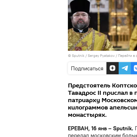
© Sputnik / Sergey Pyatakov
/
Перейти в 
Подписаться
Предстоятель Коптско
Тавадрос II прислал в
патриарху Московском
килограммов апельсин
монастырях.
ЕРЕВАН, 16 янв – Sputnik.
П
передал московским боль