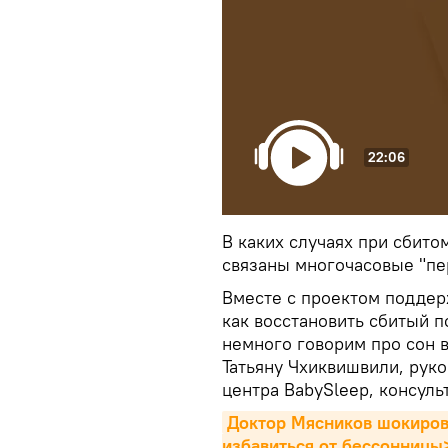
22:06
В каких случаях при сбито
связаны многочасовые "пе
Вместе с проектом поддерж
как восстановить сбитый п
немного говорим про сон 
Татьяну Чхиквишвили, рук
центра BabySleep, консуль
Доктор Мясников шокиров
избавиться от бессонницы