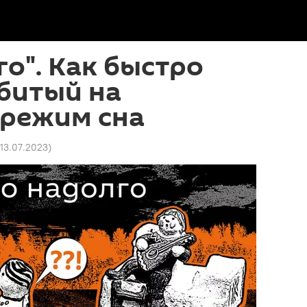
го". Как быстро
битый на
 режим сна
 13.07.2023
)