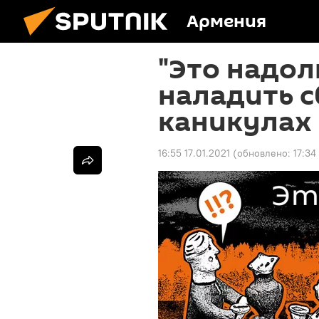
Армения
"Это надол
наладить с
каникулах
16:55 17.01.2021
(обновлено:
17:34