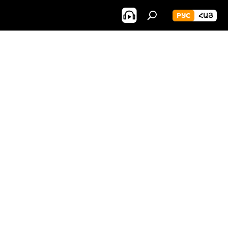
РУС
ՀԱՅ