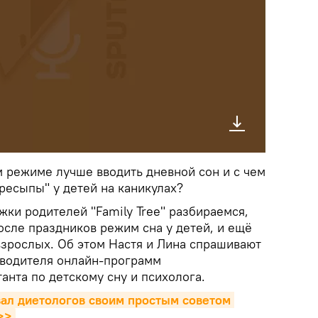
м режиме лучше вводить дневной сон и с чем
ресыпы" у детей на каникулах?
ки родителей "Family Tree" разбираемся,
осле праздников режим сна у детей, и ещё
взрослых. Об этом Настя и Лина спрашивают
оводителя онлайн-программ
танта по детскому сну и психолога.
ал диетологов своим простым советом 
>>