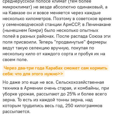
среднерусской полосе климат (тем более
микроклимат) не везде абсолютно одинаковый, а
на Кавказе он и вовсе меняется через каждые
несколько километров. Поэтому в советское время
у семеноводческой станции АрмССР, в Ленинакане
(нынешнем Гюмри) было несколько опытных
полей в разных районах. После распада Союза эти
поля присвоили. Теперь "продвинутые" фермеры
ведут такую селекцию вручную, покупая по
нескольку кило от каждого сорта и пробуя их на
своем поле.
Через два-три года Карабах сможет сам кормить 
себя: что для этого нужно>>
Но даже это еще не все. Сельскохозяйственная
техника в Армении очень старая, и комбайны, при
уборке урожая, рассыпают до 25% и более всего
зерна. То есть из каждой тонны зерна, над
которым трудились весь год, 250 килограммов
рассыпается.