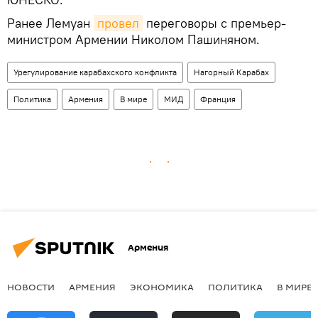
Ранее Лемуан
провел
переговоры с премьер-
министром Армении Николом Пашиняном.
Урегулирование карабахского конфликта
Нагорный Карабах
Политика
Армения
В мире
МИД
Франция
Армения
НОВОСТИ
АРМЕНИЯ
ЭКОНОМИКА
ПОЛИТИКА
В МИРЕ