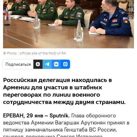
© Photo :
official site of the MoD of RA
Подписаться
Российская делегация находилась в
Армении для участия в штабных
переговорах по линии военного
сотрудничества между двумя странами.
ЕРЕВАН, 29 янв – Sputnik.
Глава оборонного
ведомства Армении Вагаршак Арутюнян принял в
пятницу замначальника Генштаба ВС России,
генерал-полковника Сергея Истракова,