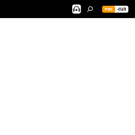
РУС
ՀԱՅ