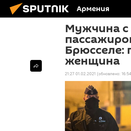
Армения
Мужчина с
пассажиров
Брюсселе: 
женщина
21:27 01.02.2021
(обновлено:
16:5