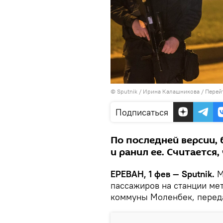
© Sputnik / Ирина Калашникова
/
Перей
Подписаться
По последней версии,
и ранил ее. Считается, 
ЕРЕВАН, 1 фев — Sputnik.
М
пассажиров на станции ме
коммуны Моленбек, пере