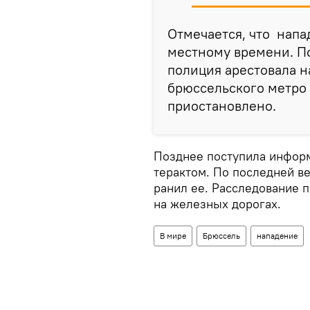
Отмечается, что напа
местному времени. По
полиция арестовала н
брюссельского метро 
приостановлено.
Позднее поступила информ
терактом. По последней в
ранил ее. Расследование 
на железных дорогах.
В мире
Брюссель
нападение